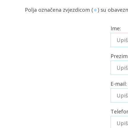
Polja označena zvjezdicom (
) su obavez
Ime:
Prezim
E-mail:
Telefo