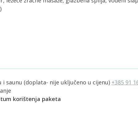
ir, ležeće zračne masaže, glazbena špilja, vodeni slap
)
i saunu (doplata- nije uključeno u cijenu)
+385 91 1
anje
atum korištenja paketa