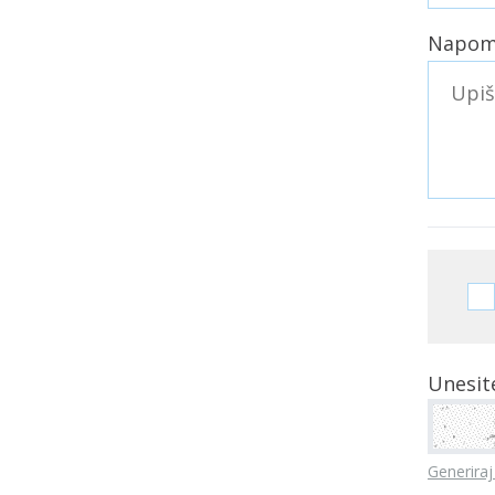
Napom
Unesite
Generiraj