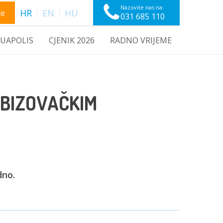
Nazovite nas na:
ke
HR
EN
HU
031 685 110
UAPOLIS
CJENIK 2026
RADNO VRIJEME
 BIZOVAČKIM
dno.