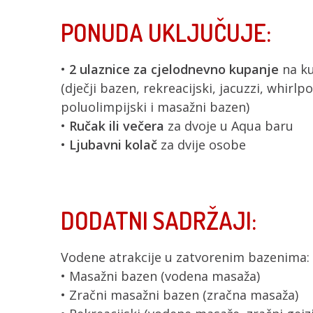
PONUDA UKLJUČUJE:
•
2 ulaznice za cjelodnevno kupanje
na ku
(dječji bazen, rekreacijski, jacuzzi, whirl
poluolimpijski i masažni bazen)
•
Ručak ili večera
za dvoje u Aqua baru
•
Ljubavni kolač
za dvije osobe
DODATNI SADRŽAJI:
Vodene atrakcije u zatvorenim bazenima: 
• Masažni bazen (vodena masaža)
• Zračni masažni bazen (zračna masaža)