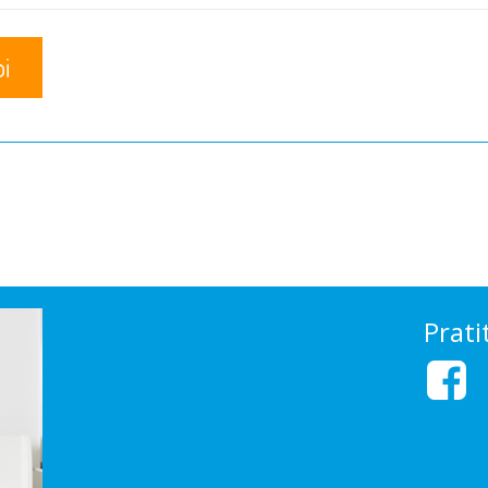
Prati
H