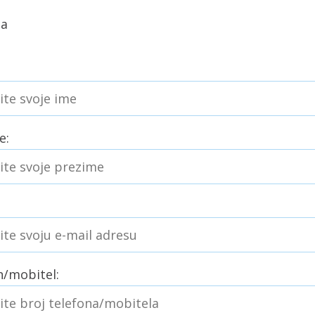
na
e:
n/mobitel: