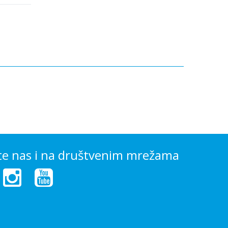
te nas i na društvenim mrežama
(
K