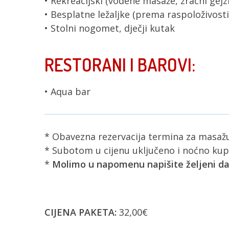
• Rekreacijski (vodene masaže, zračni gejz
• Besplatne ležaljke (prema raspoloživosti
• Stolni nogomet, dječji kutak
RESTORANI I BAROVI:
• Aqua bar
* Obavezna rezervacija termina za masažu 
* Subotom u cijenu uključeno i noćno kup
*
Molimo u napomenu napišite željeni d
CIJENA PAKETA:
32,00€