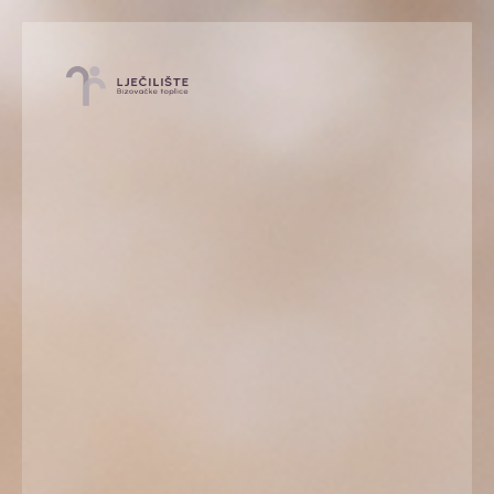
HR
EN
HU
Lječilište Bizovačke
BAZEN S VALOVIMA