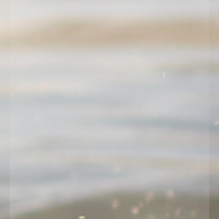
nas na
+385 31 685 110
, ili nam pošaljite upit na
prodaja@bizovacke-toplice.hr
Tim Bizovac
Način plaćanja:
IZVOR UPRAVLJANJE d.o.o. koristi WSPay za online
plaćanja -
Uvjeti korištenja