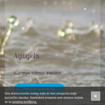
Pratite nas i na društvenim mrežama
H
(
K
Aquapolis
Kupanje, odmor, zabava
Bizovačke toplice 2026
Nastavi na stranicu
Ova stranica koristi cookies kako bi Vam omogućila bolje
Izrada internet stranica WEB Marketing
korisničko iskustvo. Nastavkom pregleda web stranice slažete
Upravljanje internet stranicama EasyEdit CMS
se sa
uvjetima korištenja.