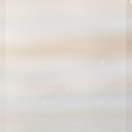
LJEČILIŠTE BIZOVAČKE TOPLICE
Za sve dodatne informacije ili rezervacije paketa nazovite